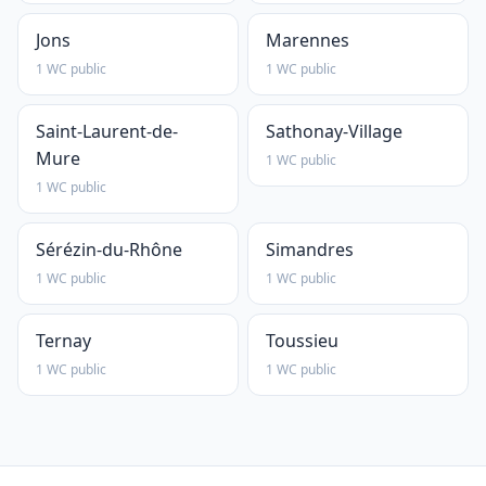
Jons
Marennes
1 WC public
1 WC public
Saint-Laurent-de-
Sathonay-Village
Mure
1 WC public
1 WC public
Sérézin-du-Rhône
Simandres
1 WC public
1 WC public
Ternay
Toussieu
1 WC public
1 WC public