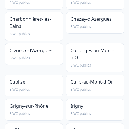
4 WC publics
3 WC publics
Charbonnières-les-
Chazay-d'Azergues
Bains
3 WC publics
3 WC publics
Civrieux-d'Azergues
Collonges-au-Mont-
d'Or
3 WC publics
3 WC publics
Cublize
Curis-au-Mont-d'Or
3 WC publics
3 WC publics
Grigny-sur-Rhône
Irigny
3 WC publics
3 WC publics