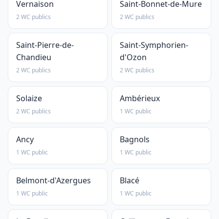
Vernaison
Saint-Bonnet-de-Mure
2 WC publics
2 WC publics
Saint-Pierre-de-
Saint-Symphorien-
Chandieu
d'Ozon
2 WC publics
2 WC publics
Solaize
Ambérieux
2 WC publics
1 WC public
Ancy
Bagnols
1 WC public
1 WC public
Belmont-d'Azergues
Blacé
1 WC public
1 WC public