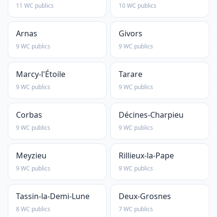
11 WC publics
10 WC publics
Arnas
Givors
9 WC publics
9 WC publics
Marcy-l'Étoile
Tarare
9 WC publics
9 WC publics
Corbas
Décines-Charpieu
9 WC publics
9 WC publics
Meyzieu
Rillieux-la-Pape
9 WC publics
9 WC publics
Tassin-la-Demi-Lune
Deux-Grosnes
8 WC publics
7 WC publics