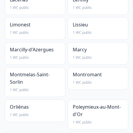
1 WC public
1 WC public
Limonest
Lissieu
1 WC public
1 WC public
Marcilly-d'Azergues
Marcy
1 WC public
1 WC public
Montmelas-Saint-
Montromant
Sorlin
1 WC public
1 WC public
Orliénas
Poleymieux-au-Mont-
d'Or
1 WC public
1 WC public