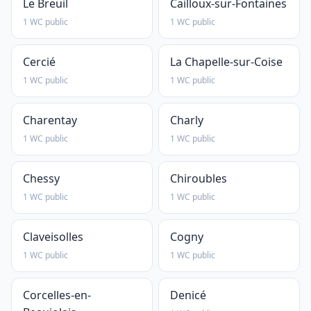
Le Breuil
Cailloux-sur-Fontaines
1 WC public
1 WC public
Cercié
La Chapelle-sur-Coise
1 WC public
1 WC public
Charentay
Charly
1 WC public
1 WC public
Chessy
Chiroubles
1 WC public
1 WC public
Claveisolles
Cogny
1 WC public
1 WC public
Corcelles-en-
Denicé