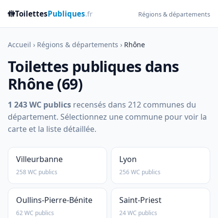
🚻
Toilettes
Publiques
.fr
Régions & départements
Accueil
›
Régions & départements
›
Rhône
Toilettes publiques dans
Rhône (69)
1 243 WC publics
recensés dans 212 communes du
département. Sélectionnez une commune pour voir la
carte et la liste détaillée.
Villeurbanne
Lyon
258 WC publics
256 WC publics
Oullins-Pierre-Bénite
Saint-Priest
62 WC publics
24 WC publics