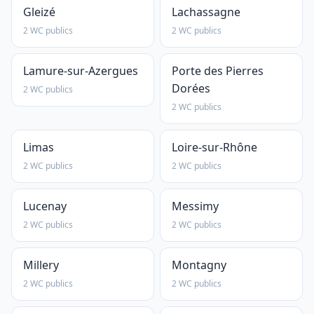
Gleizé
Lachassagne
2 WC publics
2 WC publics
Lamure-sur-Azergues
Porte des Pierres
Dorées
2 WC publics
2 WC publics
Limas
Loire-sur-Rhône
2 WC publics
2 WC publics
Lucenay
Messimy
2 WC publics
2 WC publics
Millery
Montagny
2 WC publics
2 WC publics