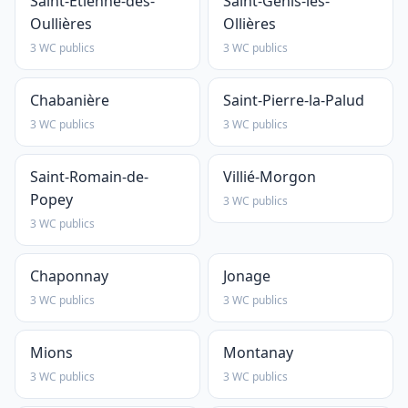
Saint-Étienne-des-
Saint-Genis-les-
Oullières
Ollières
3 WC publics
3 WC publics
Chabanière
Saint-Pierre-la-Palud
3 WC publics
3 WC publics
Saint-Romain-de-
Villié-Morgon
Popey
3 WC publics
3 WC publics
Chaponnay
Jonage
3 WC publics
3 WC publics
Mions
Montanay
3 WC publics
3 WC publics