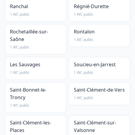
Ranchal
Régnié-Durette
1 WC public
1 WC public
Rochetaillée-sur-
Rontalon
Saône
1 WC public
1 WC public
Les Sauvages
Soucieu-en-Jarrest
1 WC public
1 WC public
Saint-Bonnet-le-
Saint-Clément-de-Vers
Troncy
1 WC public
1 WC public
Saint-Clément-les-
Saint-Clément-sur-
Places
Valsonne