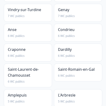
Vindry-sur-Turdine
Genay
7 WC publics
7 WC publics
Anse
Condrieu
6 WC publics
6 WC publics
Craponne
Dardilly
6 WC publics
6 WC publics
Saint-Laurent-de-
Saint-Romain-en-Gal
Chamousset
6 WC publics
6 WC publics
Amplepuis
L'Arbresle
5 WC publics
5 WC publics