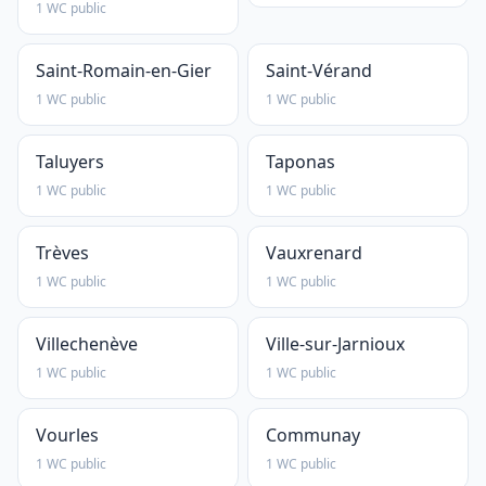
1 WC public
Saint-Romain-en-Gier
Saint-Vérand
1 WC public
1 WC public
Taluyers
Taponas
1 WC public
1 WC public
Trèves
Vauxrenard
1 WC public
1 WC public
Villechenève
Ville-sur-Jarnioux
1 WC public
1 WC public
Vourles
Communay
1 WC public
1 WC public