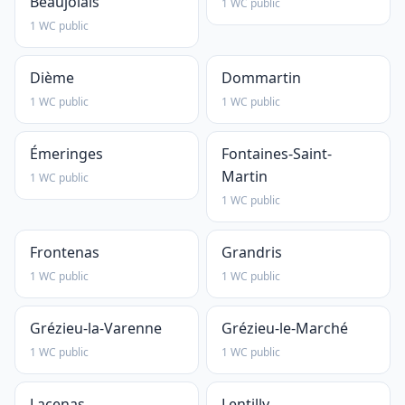
Beaujolais
1 WC public
1 WC public
Dième
Dommartin
1 WC public
1 WC public
Émeringes
Fontaines-Saint-
Martin
1 WC public
1 WC public
Frontenas
Grandris
1 WC public
1 WC public
Grézieu-la-Varenne
Grézieu-le-Marché
1 WC public
1 WC public
Lacenas
Lentilly