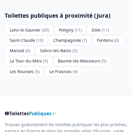
Toilettes publiques à proximité (Jura)
Lons-le-Saunier
(20)
Poligny
(11)
Dole
(11)
Saint-Claude
(10)
Champagnole
(7)
Fontenu
(6)
Maisod
(6)
Salins-les-Bains
(5)
La Tour-du-Meix
(5)
Baume-les-Messieurs
(5)
Les Rousses
(5)
Le Frasnois
(4)
🚻
Toilettes
Publiques
.fr
Trouvez gratuitement les toilettes publiques les plus proches,
partout en France et dans les grandes villes d’Europe : carte,