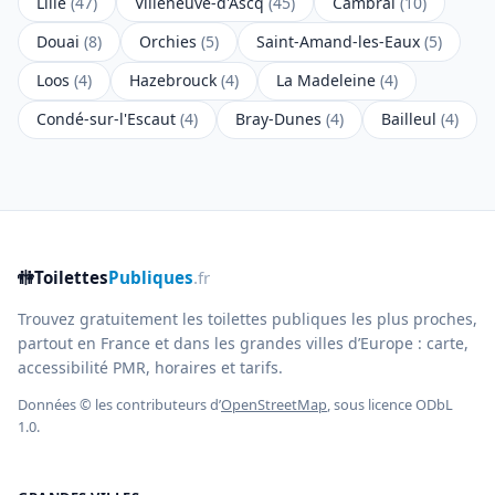
Lille
(47)
Villeneuve-d'Ascq
(45)
Cambrai
(10)
Douai
(8)
Orchies
(5)
Saint-Amand-les-Eaux
(5)
Loos
(4)
Hazebrouck
(4)
La Madeleine
(4)
Condé-sur-l'Escaut
(4)
Bray-Dunes
(4)
Bailleul
(4)
🚻
Toilettes
Publiques
.fr
Trouvez gratuitement les toilettes publiques les plus proches,
partout en France et dans les grandes villes d’Europe : carte,
accessibilité PMR, horaires et tarifs.
Données © les contributeurs d’
OpenStreetMap
, sous licence ODbL
1.0.