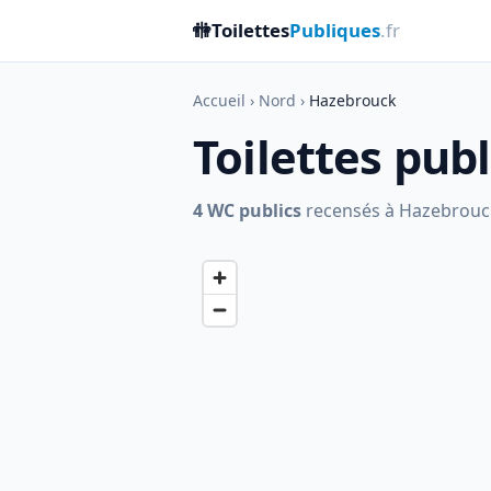
🚻
Toilettes
Publiques
.fr
Accueil
›
Nord
›
Hazebrouck
Toilettes pub
4 WC publics
recensés à Hazebrouck. 