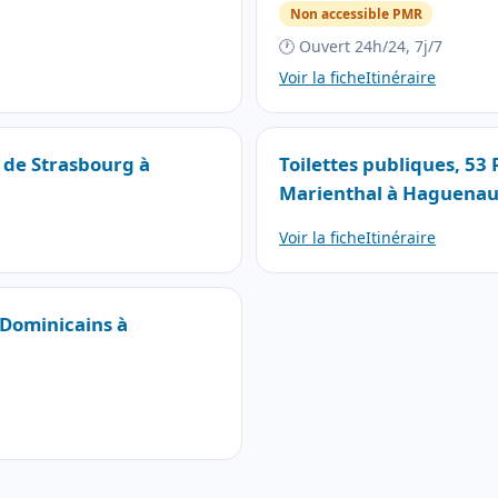
Non accessible PMR
🕐 Ouvert 24h/24, 7j/7
Voir la fiche
Itinéraire
e de Strasbourg à
Toilettes publiques, 5
Marienthal à Haguena
Voir la fiche
Itinéraire
 Dominicains à