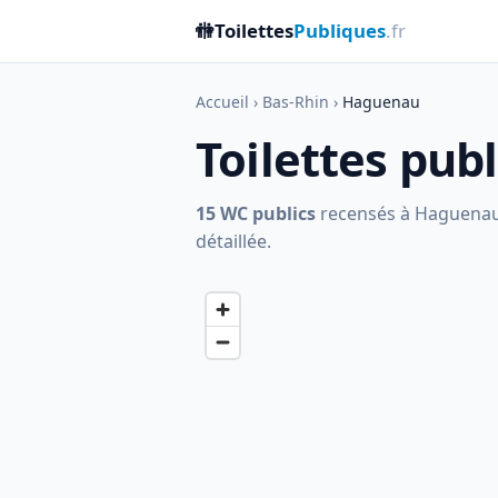
🚻
Toilettes
Publiques
.fr
Accueil
›
Bas-Rhin
›
Haguenau
Toilettes pu
15 WC publics
recensés à Haguenau, 
détaillée.