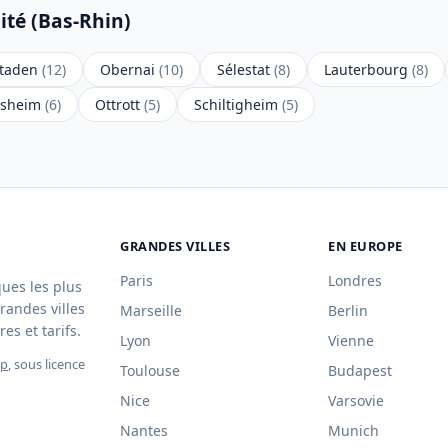
ité (Bas-Rhin)
nstaden
(12)
Obernai
(10)
Sélestat
(8)
Lauterbourg
(8)
lsheim
(6)
Ottrott
(5)
Schiltigheim
(5)
GRANDES VILLES
EN EUROPE
Paris
Londres
ques les plus
randes villes
Marseille
Berlin
es et tarifs.
Lyon
Vienne
ap
, sous licence
Toulouse
Budapest
Nice
Varsovie
Nantes
Munich