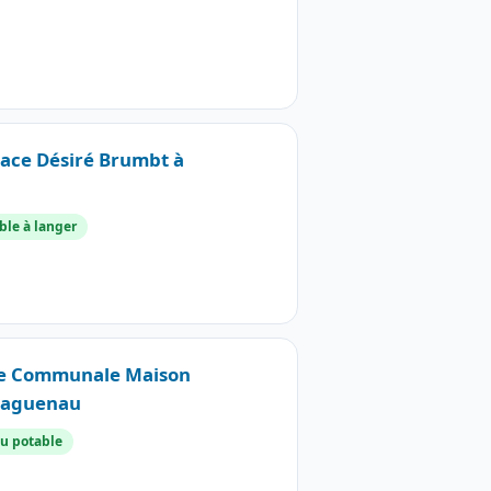
Place Désiré Brumbt à
ble à langer
oie Communale Maison
 Haguenau
u potable