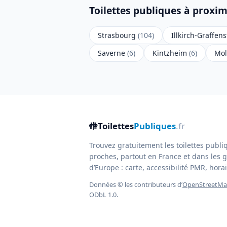
Toilettes publiques à proxim
Strasbourg
(104)
Illkirch-Graffe
Saverne
(6)
Kintzheim
(6)
Mo
🚻
Toilettes
Publiques
.fr
Trouvez gratuitement les toilettes publi
proches, partout en France et dans les g
d’Europe : carte, accessibilité PMR, horair
Données © les contributeurs d’
OpenStreetM
ODbL 1.0.