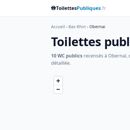
🚻
Toilettes
Publiques
.fr
Accueil
›
Bas-Rhin
›
Obernai
Toilettes pub
10 WC publics
recensés à Obernai, do
détaillée.