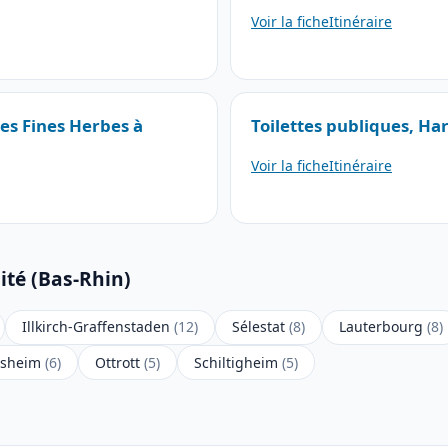
Voir la fiche
Itinéraire
des Fines Herbes à
Toilettes publiques, H
Voir la fiche
Itinéraire
ité (Bas-Rhin)
Illkirch-Graffenstaden
(12)
Sélestat
(8)
Lauterbourg
(8)
lsheim
(6)
Ottrott
(5)
Schiltigheim
(5)