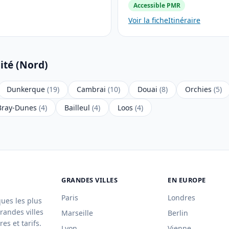
Accessible PMR
Voir la fiche
Itinéraire
ité (Nord)
Dunkerque
(19)
Cambrai
(10)
Douai
(8)
Orchies
(5)
Bray-Dunes
(4)
Bailleul
(4)
Loos
(4)
GRANDES VILLES
EN EUROPE
Paris
Londres
ques les plus
randes villes
Marseille
Berlin
es et tarifs.
Lyon
Vienne