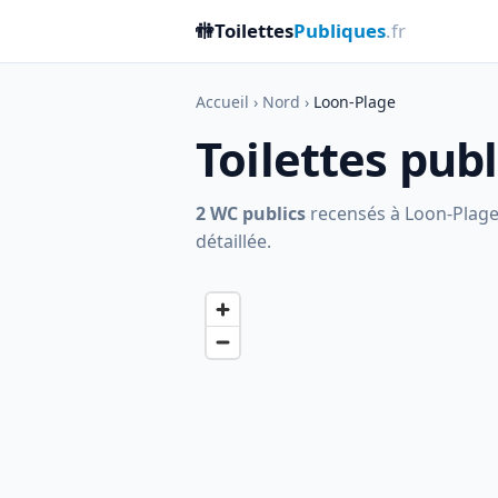
🚻
Toilettes
Publiques
.fr
Accueil
›
Nord
›
Loon-Plage
Toilettes pub
2 WC publics
recensés à Loon-Plage, 
détaillée.