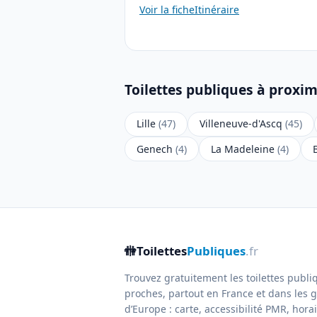
Voir la fiche
Itinéraire
Toilettes publiques à proxim
Lille
(47)
Villeneuve-d'Ascq
(45)
Genech
(4)
La Madeleine
(4)
🚻
Toilettes
Publiques
.fr
Trouvez gratuitement les toilettes publi
proches, partout en France et dans les g
d’Europe : carte, accessibilité PMR, horair