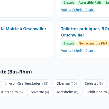
Gratuit
Accessible PMR
Ta
Voir la fiche
Itinéraire
 la Mairie à Orschwiller
Toilettes publiques, 5 
Orschwiller
Gratuit
Non accessible PMR
Voir la fiche
Itinéraire
ité (Bas-Rhin)
Illkirch-Graffenstaden
(12)
Obernai
(10)
Sélestat
(8)
Kintzheim
(6)
Saverne
(6)
Molsheim
(6)
Schiltigheim