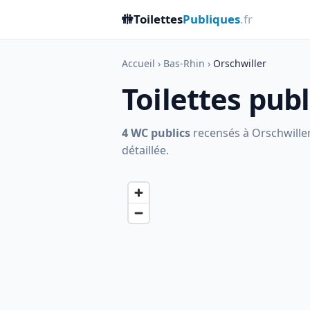
🚻
Toilettes
Publiques
.fr
Accueil
›
Bas-Rhin
›
Orschwiller
Toilettes pub
4 WC publics
recensés à Orschwiller,
détaillée.