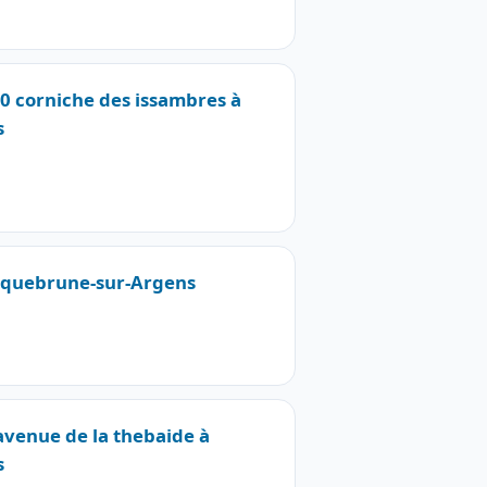
70 corniche des issambres à
s
Roquebrune-sur-Argens
 avenue de la thebaide à
s