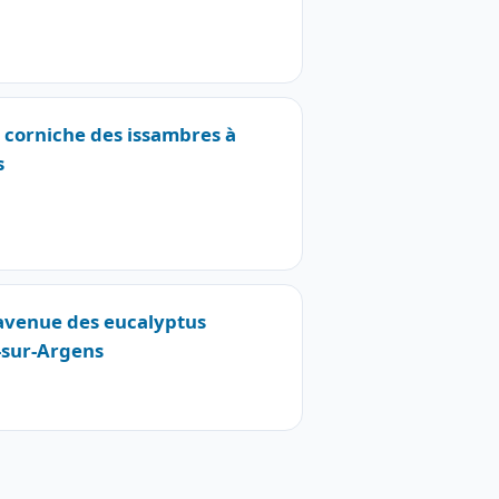
2 corniche des issambres à
s
 avenue des eucalyptus
sur-Argens