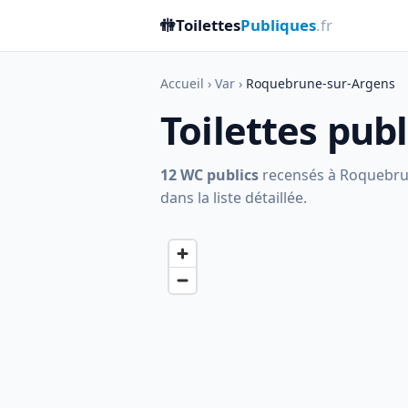
🚻
Toilettes
Publiques
.fr
Accueil
›
Var
›
Roquebrune-sur-Argens
Toilettes pu
12 WC publics
recensés à Roquebrune
dans la liste détaillée.