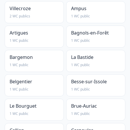
Villecroze
Ampus
2 WC publics
1 WC public
Artigues
Bagnols-en-Forêt
1 WC public
1 WC public
Bargemon
La Bastide
1 WC public
1 WC public
Belgentier
Besse-sur-Issole
1 WC public
1 WC public
Le Bourguet
Brue-Auriac
1 WC public
1 WC public