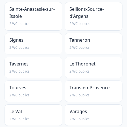
Sainte-Anastasie-sur-
Seillons-Source-
Issole
d'Argens
2 WC publics
2 WC publics
Signes
Tanneron
2 WC publics
2 WC publics
Tavernes
Le Thoronet
2 WC publics
2 WC publics
Tourves
Trans-en-Provence
2 WC publics
2 WC publics
Le Val
Varages
2 WC publics
2 WC publics