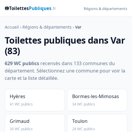
🚻
Toilettes
Publiques
.fr
Régions & départements
Accueil
›
Régions & départements
›
Var
Toilettes publiques dans Var
(83)
629 WC publics
recensés dans 133 communes du
département. Sélectionnez une commune pour voir la
carte et la liste détaillée.
Hyères
Bormes-les-Mimosas
41 WC publics
34 WC publics
Grimaud
Toulon
30 WC publics
28 WC publics