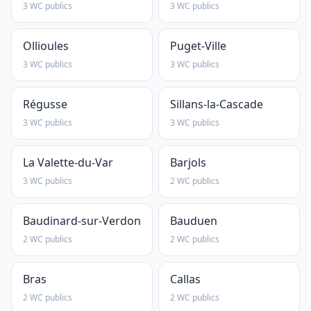
3 WC publics
3 WC publics
Ollioules
Puget-Ville
3 WC publics
3 WC publics
Régusse
Sillans-la-Cascade
3 WC publics
3 WC publics
La Valette-du-Var
Barjols
3 WC publics
2 WC publics
Baudinard-sur-Verdon
Bauduen
2 WC publics
2 WC publics
Bras
Callas
2 WC publics
2 WC publics