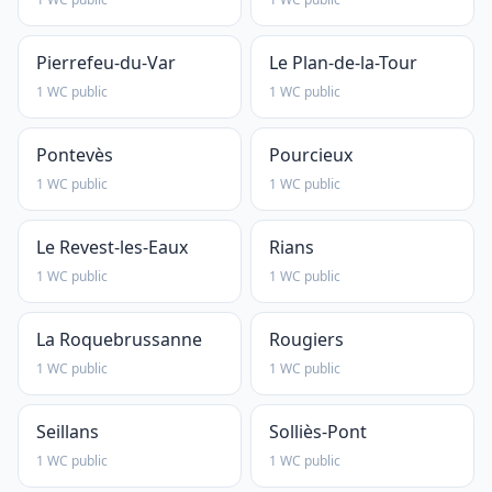
Pierrefeu-du-Var
Le Plan-de-la-Tour
1 WC public
1 WC public
Pontevès
Pourcieux
1 WC public
1 WC public
Le Revest-les-Eaux
Rians
1 WC public
1 WC public
La Roquebrussanne
Rougiers
1 WC public
1 WC public
Seillans
Solliès-Pont
1 WC public
1 WC public