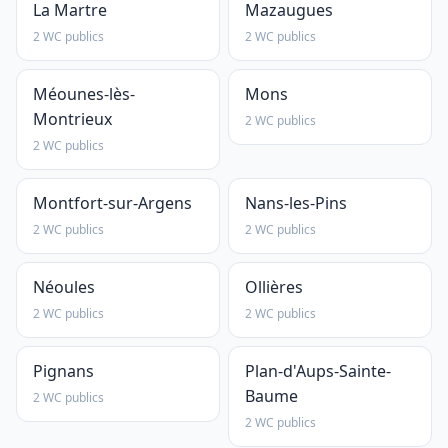
La Martre
Mazaugues
2 WC publics
2 WC publics
Méounes-lès-
Mons
Montrieux
2 WC publics
2 WC publics
Montfort-sur-Argens
Nans-les-Pins
2 WC publics
2 WC publics
Néoules
Ollières
2 WC publics
2 WC publics
Pignans
Plan-d'Aups-Sainte-
Baume
2 WC publics
2 WC publics