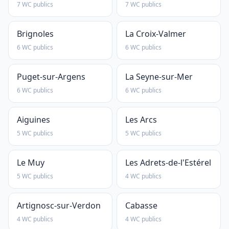
7 WC publics
7 WC publics
Brignoles
La Croix-Valmer
6 WC publics
6 WC publics
Puget-sur-Argens
La Seyne-sur-Mer
6 WC publics
6 WC publics
Aiguines
Les Arcs
5 WC publics
5 WC publics
Le Muy
Les Adrets-de-l'Estérel
5 WC publics
4 WC publics
Artignosc-sur-Verdon
Cabasse
4 WC publics
4 WC publics