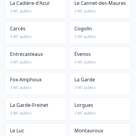
La Cadière-d'Azur
Le Cannet-des-Maures
3 WC publics
3 WC publics
Carcès
Cogolin
3 WC publics
3 WC publics
Entrecasteaux
Évenos
3 WC publics
3 WC publics
Fox-Amphoux
La Garde
3 WC publics
3 WC publics
La Garde-Freinet
Lorgues
3 WC publics
3 WC publics
Le Luc
Montauroux