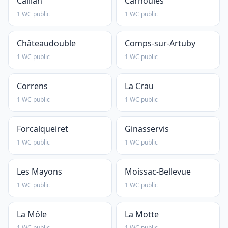
Callian
Carnoules
1 WC public
1 WC public
Châteaudouble
Comps-sur-Artuby
1 WC public
1 WC public
Correns
La Crau
1 WC public
1 WC public
Forcalqueiret
Ginasservis
1 WC public
1 WC public
Les Mayons
Moissac-Bellevue
1 WC public
1 WC public
La Môle
La Motte
1 WC public
1 WC public