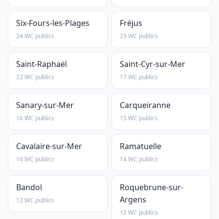
Six-Fours-les-Plages
Fréjus
24 WC publics
23 WC publics
Saint-Raphaël
Saint-Cyr-sur-Mer
22 WC publics
17 WC publics
Sanary-sur-Mer
Carqueiranne
16 WC publics
15 WC publics
Cavalaire-sur-Mer
Ramatuelle
14 WC publics
14 WC publics
Bandol
Roquebrune-sur-
Argens
12 WC publics
12 WC publics