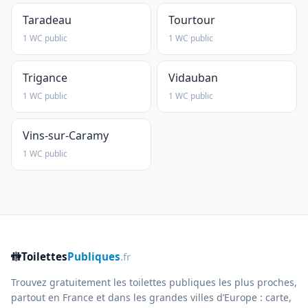
Taradeau
Tourtour
1 WC public
1 WC public
Trigance
Vidauban
1 WC public
1 WC public
Vins-sur-Caramy
1 WC public
🚻
Toilettes
Publiques
.fr
Trouvez gratuitement les toilettes publiques les plus proches,
partout en France et dans les grandes villes d’Europe : carte,