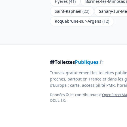
Hyères
(41)
Bormes-les-Mimosas
Saint-Raphaël
(22)
Sanary-sur-M
Roquebrune-sur-Argens
(12)
🚻
Toilettes
Publiques
.fr
Trouvez gratuitement les toilettes publi
proches, partout en France et dans les g
d’Europe : carte, accessibilité PMR, horair
Données © les contributeurs d’
OpenStreetM
ODbL 1.0.