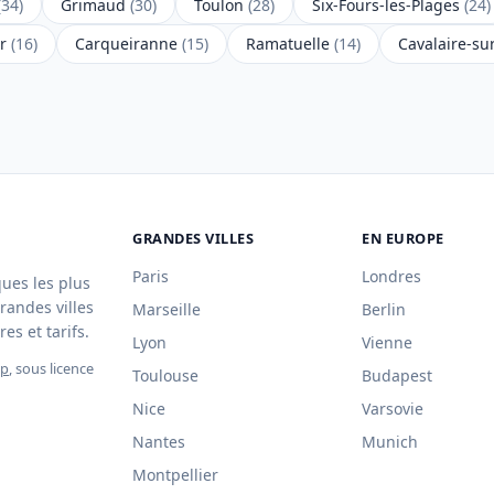
(34)
Grimaud
(30)
Toulon
(28)
Six-Fours-les-Plages
(24)
er
(16)
Carqueiranne
(15)
Ramatuelle
(14)
Cavalaire-s
GRANDES VILLES
EN EUROPE
Paris
Londres
ques les plus
randes villes
Marseille
Berlin
es et tarifs.
Lyon
Vienne
ap
, sous licence
Toulouse
Budapest
Nice
Varsovie
Nantes
Munich
Montpellier